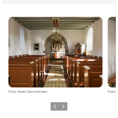
Foto
:
Niels Clemmensen
Foto
:
Forrige
Næste