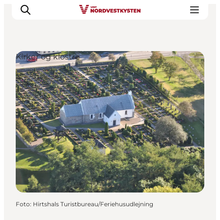
Kirker og klostre
Feriesteder
Inspiration
Handicapvenlig ferie
Events
Overnatning
Planlæg din ferie
Foto
:
Hirtshals Turistbureau/Feriehusudlejning