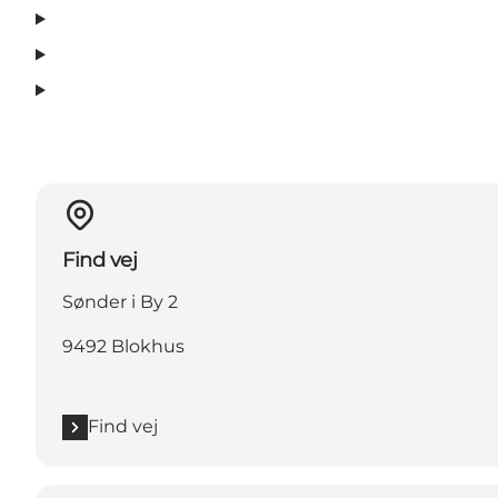
Find vej
Sønder i By 2
9492 Blokhus
Find vej