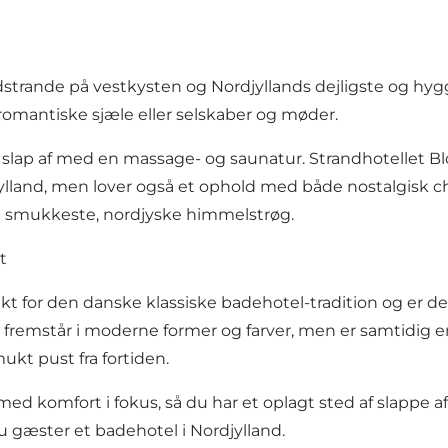
dstrande på vestkysten og Nordjyllands dejligste og hy
romantiske sjæle eller selskaber og møder.
r slap af med en massage- og saunatur. Strandhotellet B
 Jylland, men lover også et ophold med både nostalgisk
 smukkeste, nordjyske himmelstrøg.
t
kt for den danske klassiske badehotel-tradition og er de
et fremstår i moderne former og farver, men er samtidig
ukt pust fra fortiden.
med komfort i fokus, så du har et oplagt sted af slappe a
du gæster et badehotel i Nordjylland.