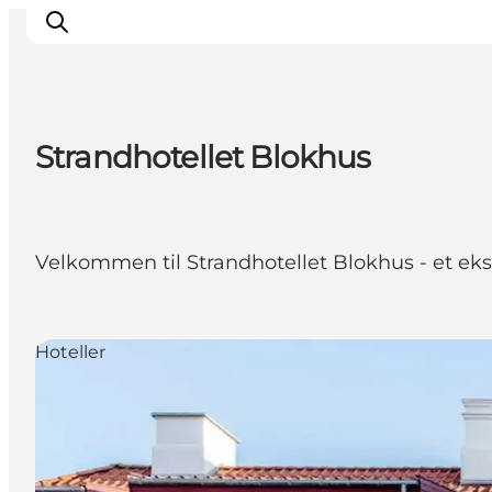
Strandhotellet Blokhus
Feriesteder
Inspiration
Handicapvenlig ferie
Velkommen til Strandhotellet Blokhus - et eks
Events
Overnatning
Planlæg din ferie
Hoteller