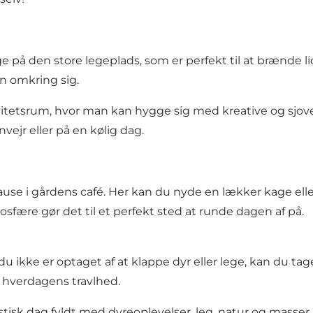
 på den store legeplads, som er perfekt til at brænde lidt 
n omkring sig.
itetsrum, hvor man kan hygge sig med kreative og sjove a
vejr eller på en kølig dag.
ause i gårdens café. Her kan du nyde en lækker kage elle
sfære gør det til et perfekt sted at runde dagen af på.
 ikke er optaget af at klappe dyr eller lege, kan du tag
a hverdagens travlhed.
tisk dag fyldt med dyreoplevelser, leg, natur og masser a