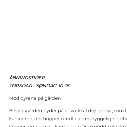
ÅBNINGSTIDER:
TORSDAG - SØNDAG: 10-16
Mød dyrene på gården
Besøgsgården byder på et væld af dejlige dyr, som
kaninerne, der hopper rundt i deres hyggelige indhe
lægger æg, som du kan se og måske endda plukke 