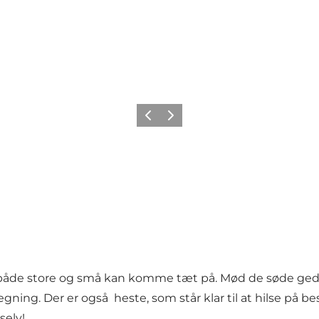
Forrige
Næste
 både store og små kan komme tæt på. Mød de søde geder
gning. Der er også heste, som står klar til at hilse på 
selv!