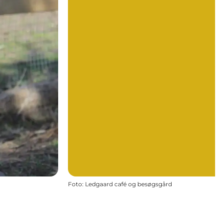
Foto
:
Ledgaard café og besøgsgård