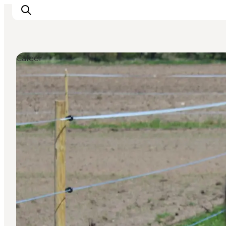
Cafeer
Feriesteder
Inspiration
Handicapvenlig ferie
Events
Overnatning
Planlæg din ferie