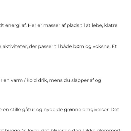
energi af. Her er masser af plads til at løbe, klatre
ktiviteter, der passer til både børn og voksne. Et
r en varm / kold drik, mens du slapper af og
e en stille gåtur og nyde de grønne omgivelser. Det
f hygge. Vi lover, det bliver en dag, I ikke glemmer!