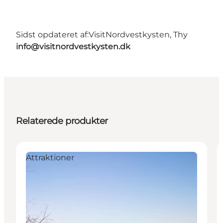
Sidst opdateret af:
VisitNordvestkysten, Thy
info@visitnordvestkysten.dk
Relaterede produkter
Attraktioner