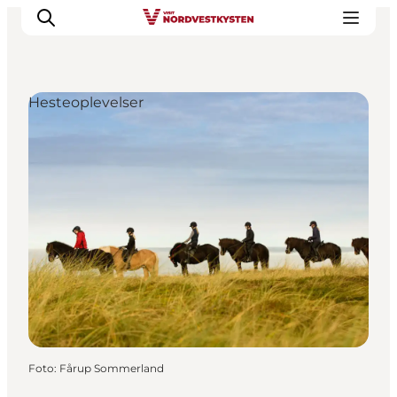
Hesteoplevelser
Feriesteder
Inspiration
Handicapvenlig ferie
Events
Overnatning
Planlæg din ferie
Foto
:
Fårup Sommerland