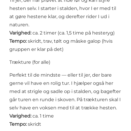
Til jer, der har prøvet at ride før og kan styre
hesten selv. I starter i stalden, hvor I er med til
at gøre hestene klar, og derefter rider I ud i
naturen.
Varighed:
ca. 2 timer (ca. 1,5 time på hesteryg)
Tempo:
skridt, trav, tølt og måske galop (hvis
gruppen er klar på det)
Trækture (for alle)
Perfekt til de mindste — eller til jer, der bare
gerne vil have en rolig tur. I hjælper også her
med at strigle og sadle op i stalden, og bagefter
går turen en runde i skoven. På trækturen skal I
selv have en voksen med til at trække hesten.
Varighed:
ca. 1 time
Tempo:
skridt