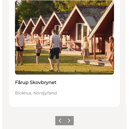
Overnatning
Fårup Skovbrynet
Blokhus, Nordjylland
Forrige
Næste