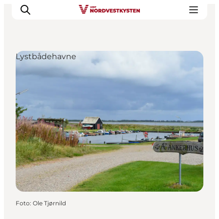
Lystbådehavne
Feriesteder
Inspiration
Handicapvenlig ferie
Events
Overnatning
Planlæg din ferie
Foto
:
Ole Tjørnild