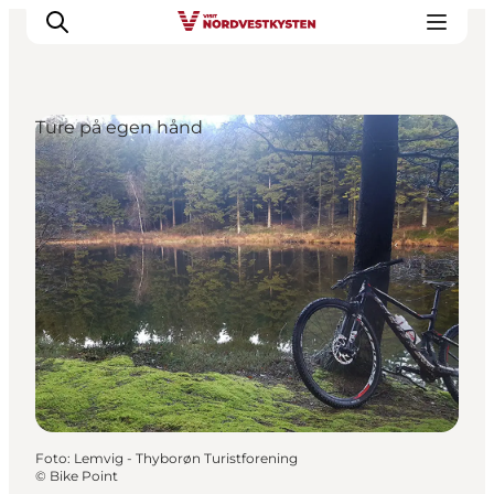
Ture på egen hånd
Feriesteder
Inspiration
Handicapvenlig ferie
Events
Overnatning
Planlæg din ferie
Foto
:
Lemvig - Thyborøn Turistforening
©
Bike Point