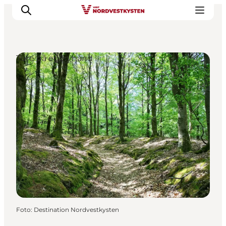
Ture på egen hånd
Feriesteder
Inspiration
Handicapvenlig ferie
Events
Overnatning
Planlæg din ferie
Foto
:
Destination Nordvestkysten