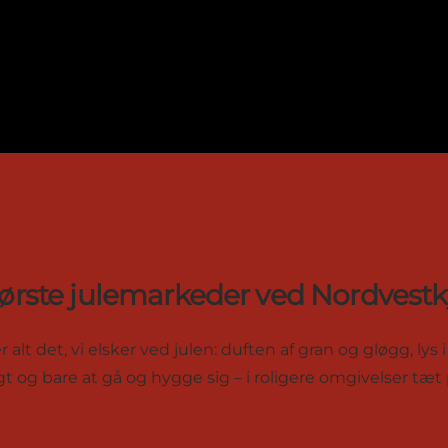
tørste julemarkeder ved Nordvestk
 det, vi elsker ved julen: duften af gran og gløgg, lys i m
t og bare at gå og hygge sig – i roligere omgivelser tæt p