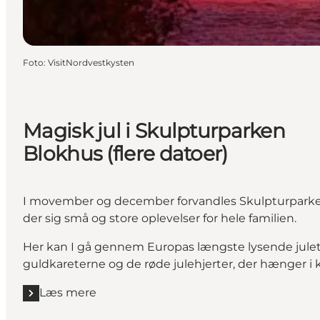
Foto
:
VisitNordvestkysten
Magisk jul i Skulpturparken
Blokhus (flere datoer)
I movember og december forvandles Skulpturparken i B
der sig små og store oplevelser for hele familien.
Her kan I gå gennem Europas længste lysende juletun
guldkareterne og de røde julehjerter, der hænger i
Læs mere
Læs mere "Magisk jul i Skulpturparken Blokhus (fler