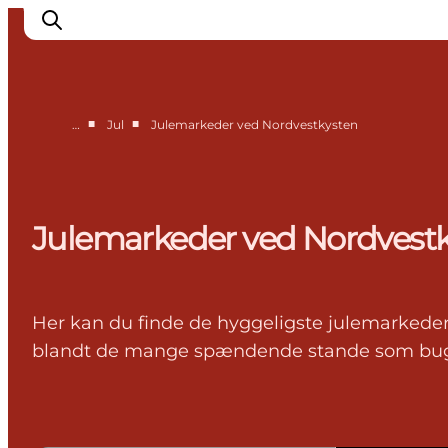
■
■
…
Jul
Julemarkeder ved Nordvestkysten
Feriesteder
Inspiration
Handicapvenlig ferie
Julemarkeder ved Nordvest
Events
Overnatning
Planlæg din ferie
Her kan du finde de hyggeligste julemarkeder 
blandt de mange spændende stande som bugner