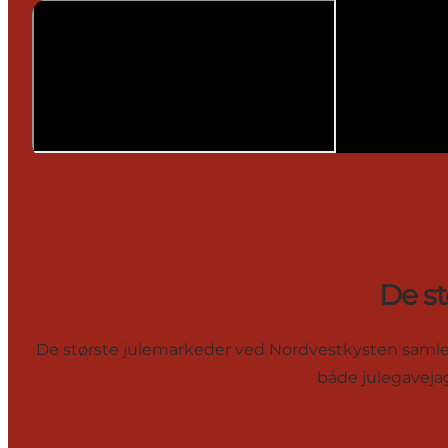
De s
De største julemarkeder ved Nordvestkysten samler alt
både julegavejag