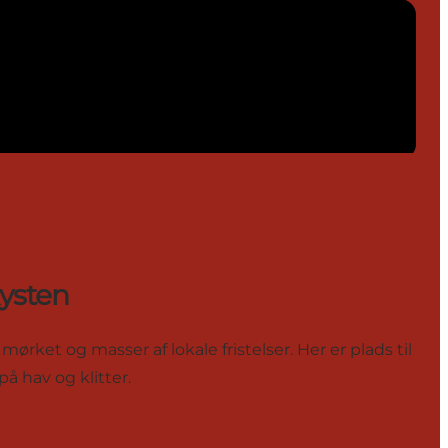
ysten
ørket og masser af lokale fristelser. Her er plads til
å hav og klitter.