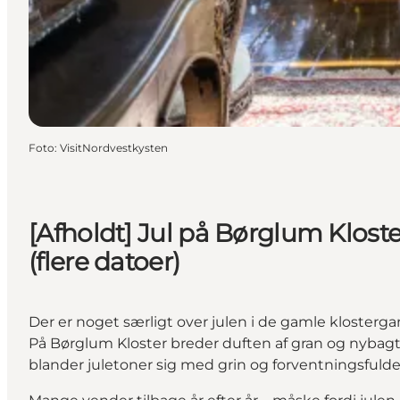
Foto
:
VisitNordvestkysten
[Afholdt] Jul på Børglum Kloste
(flere datoer)
Der er noget særligt over julen i de gamle klosterg
På Børglum Kloster breder duften af gran og nybag
blander juletoner sig med grin og forventningsfuld