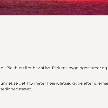
lokhus til et hav af lys. Parkens bygninger, træer og ha
nel, se det 17,5 meter høje juletræ, kigge efter julema
 kærlighedstræet.
e datoer)"