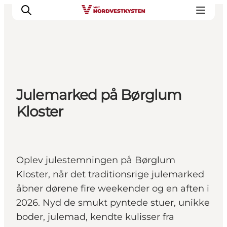
Feriesteder
Julemarked på Børglum
Inspiration
Kloster
Handicapvenlig ferie
Events
Overnatning
Planlæg din ferie
Oplev julestemningen på Børglum
Kloster, når det traditionsrige julemarked
åbner dørene fire weekender og en aften i
2026. Nyd de smukt pyntede stuer, unikke
boder, julemad, kendte kulisser fra