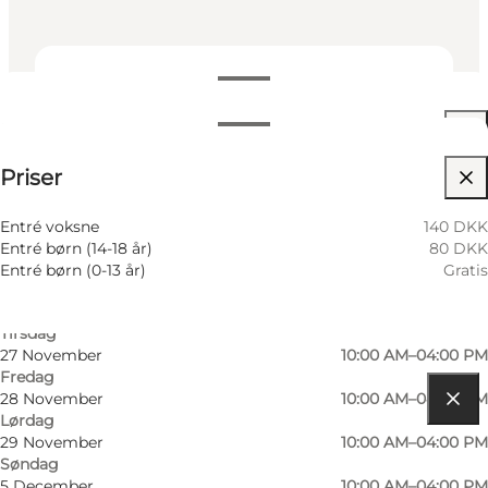
Datoer og tider
Datoer og tider
Se priser
Priser
Besøg hjemmeside
20 November
10:00 AM–04:00 PM
Fredag
21 November
10:00 AM–04:00 PM
Entré voksne
140 DKK
Lørdag
Entré børn (14-18 år)
80 DKK
22 November
10:00 AM–04:00 PM
Entré børn (0-13 år)
Gratis
Søndag
24 November
04:00 PM–08:00 PM
Tirsdag
27 November
10:00 AM–04:00 PM
Fredag
28 November
10:00 AM–04:00 PM
Lørdag
Find vej
29 November
10:00 AM–04:00 PM
Søndag
Børglum Klostervej 255 B
5 December
10:00 AM–04:00 PM