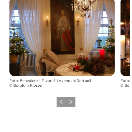
Foto
:
Benedicte I. F. von S. Løvendahl Rottbøll
Foto
:
©
Børglum Kloster
©
Bør
Forrige
Næste