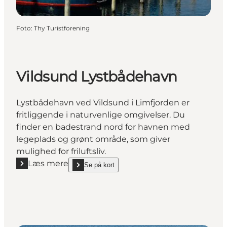
Foto
:
Thy Turistforening
Vildsund Lystbådehavn
Lystbådehavn ved Vildsund i Limfjorden er
fritliggende i naturvenlige omgivelser. Du
finder en badestrand nord for havnen med
legeplads og grønt område, som giver
mulighed for friluftsliv.
Læs mere
Se på kort
Læs mere "Vildsund Lystbådehavn"
show Vildsund Lystbådehavn on_map