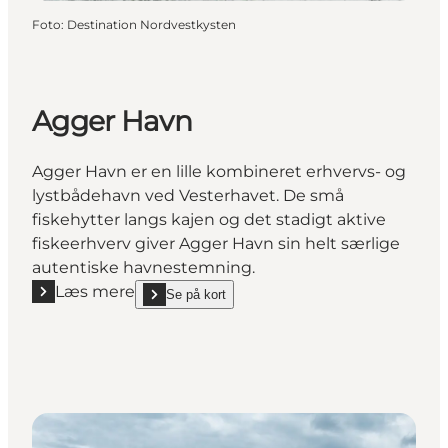
Foto
:
Destination Nordvestkysten
Agger Havn
Agger Havn er en lille kombineret erhvervs- og
lystbådehavn ved Vesterhavet. De små
fiskehytter langs kajen og det stadigt aktive
fiskeerhverv giver Agger Havn sin helt særlige
autentiske havnestemning.
Læs mere
Se på kort
Læs mere "Agger Havn"
show Agger Havn on_map