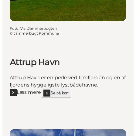
Foto
:
VisitJammerbugten
©
Jammerbugt Kommune
Attrup Havn
Attrup Havn er en perle ved Limfjorden og en af
fjordens hyggeligste lystbådehavne.
Læs mere
Se på kort
Læs mere "Attrup Havn"
show Attrup Havn on_map