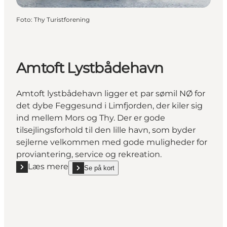
Foto
:
Thy Turistforening
Amtoft Lystbådehavn
Amtoft lystbådehavn ligger et par sømil NØ for
det dybe Feggesund i Limfjorden, der kiler sig
ind mellem Mors og Thy. Der er gode
tilsejlingsforhold til den lille havn, som byder
sejlerne velkommen med gode muligheder for
proviantering, service og rekreation.
Læs mere
Se på kort
Læs mere "Amtoft Lystbådehavn"
show Amtoft Lystbådehavn on_map