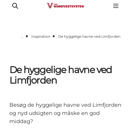
■
■
…
Inspiration
De hyggelige havne ved Limfjorden
Feriesteder
Inspiration
Handicapvenlig ferie
De hyggelige havne ved
Events
Limfjorden
Overnatning
Planlæg din ferie
Besøg de hyggelige havne ved Limfjorden
og nyd udsigten og måske en god
middag?