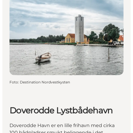
Foto
:
Destination Nordvestkysten
Doverodde Lystbådehavn
Doverodde Havn er en lille frihavn med cirka
100 bådpladser smukt beliggende i det