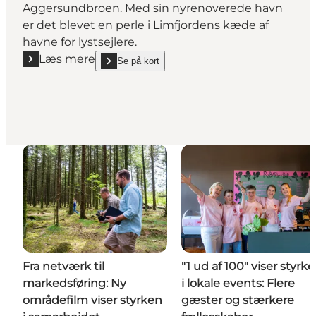
Aggersundbroen. Med sin nyrenoverede havn
er det blevet en perle i Limfjordens kæde af
havne for lystsejlere.
Læs mere
Se på kort
Læs mere "Haverslev Havn"
show Haverslev Havn on_map
Fra netværk til
"1 ud af 100" viser styrk
markedsføring: Ny
i lokale events: Flere
områdefilm viser styrken
gæster og stærkere