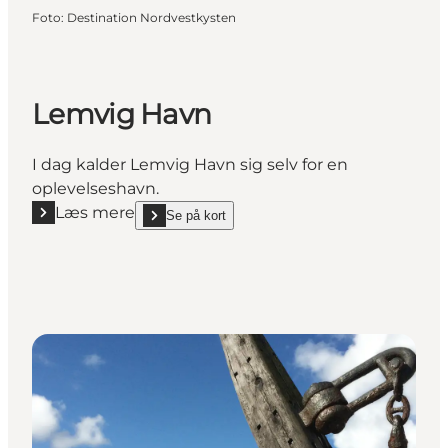
Foto
:
Destination Nordvestkysten
Lemvig Havn
I dag kalder Lemvig Havn sig selv for en
oplevelseshavn.
Læs mere
Se på kort
Læs mere "Lemvig Havn"
show Lemvig Havn on_map