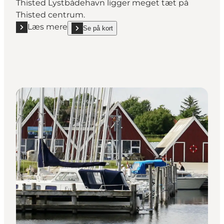
Thisted Lystbådehavn ligger meget tæt på
Thisted centrum.
Læs mere
Se på kort
Læs mere "Thisted Lystbådehavn"
show Thisted Lystbådehavn on_map