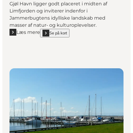
Gjøl Havn ligger godt placeret i midten af
Limfjorden og inviterer indenfor i
Jammerbugtens idylliske landskab med
masser af natur- og kulturoplevelser.
Læs mere
Se på kort
Læs mere "Gjøl Havn"
show Gjøl Havn on_map