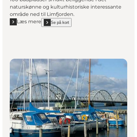
naturskønne og kulturhistoriske interessante
område ned til Limfjorden.
Læs mere
Se på kort
Læs mere "Doverodde Lystbådehavn"
show Doverodde Lystbådehavn on_map