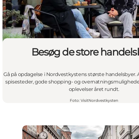
Besøg de store handels
Gå på opdagelse i Nordvestkystens største handelsbyer. A
spisesteder, gode shopping- og overnatningsmuligheder
oplevelser året rundt.
Foto
:
VisitNordvestkysten
Holstebro