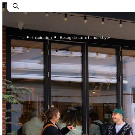
■
■
…
Inspiration
Besøg de store handelsbyer
Feriesteder
Inspiration
Handicapvenlig ferie
Events
Overnatning
Planlæg din ferie