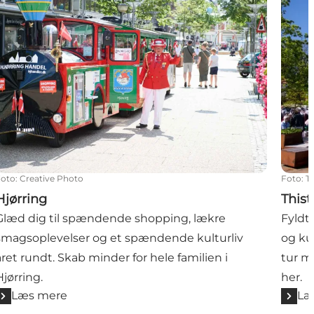
Foto
:
Creative Photo
Foto
:
T
Hjørring
This
Glæd dig til spændende shopping, lækre
Fyldt
smagsoplevelser og et spændende kulturliv
og ku
året rundt. Skab minder for hele familien i
tur m
Hjørring.
her.
Læs mere
Læ