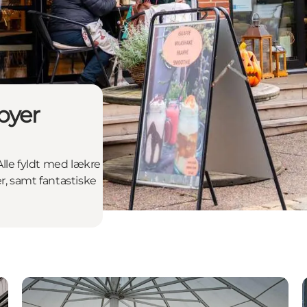
byer
lle fyldt med lækre
, samt fantastiske
Lemvig