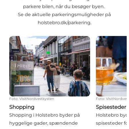
parkere bilen, når du besøger byen.
Se de aktuelle parkeringsmuligheder på
holstebro.dk/parkering
.
Shopping
Spisesteder
Foto
:
VisitNordvestkysten
Foto
:
VisitNordves
Shopping
Spisesteder
Shopping i Holstebro byder på
Holstebro byd
hyggelige gader, spændende
spisesteder fo