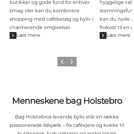
butikker og gode fund for enhver
hyggelige café
smag. Her kan du kombinere
stemningsfuld
shopping med cafébesøg og byliv i
kan du nyde al
charmerende omgivelser.
frokost til en
Læs mere
Læs mere
Forrige
Næste
Menneskene bag Holstebro
Bag Holstebros levende byliv står en række
passionerede ildsjæle – fra caféejere og kokke til
butiksejere, kulturaktører og andre lokale