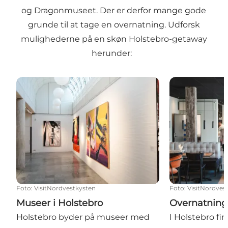
og
Dragonmuseet
. Der er derfor mange gode
grunde til at tage en overnatning. Udforsk
mulighederne på en skøn Holstebro-getaway
herunder:
Museer i Holstebro
Overnatning i
Foto
:
VisitNordvestkysten
Foto
:
VisitNordves
Museer i Holstebro
Overnatning 
Holstebro byder på museer med
I Holstebro fi