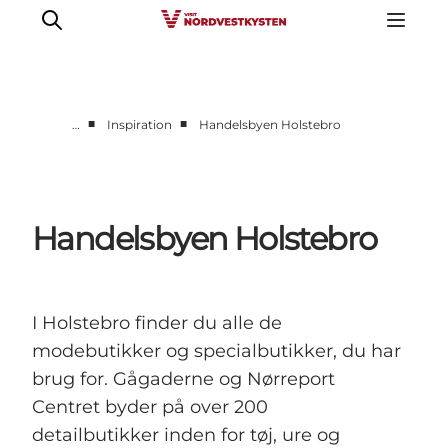
■
■
…
Inspiration
Handelsbyen Holstebro
Feriesteder
Inspiration
Handicapvenlig ferie
Handelsbyen Holstebro
Events
Overnatning
Planlæg din ferie
I Holstebro finder du alle de
modebutikker og specialbutikker, du har
brug for. Gågaderne og Nørreport
Centret byder på over 200
detailbutikker inden for tøj, ure og