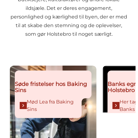
ildsjæle. Det er deres engagement,
personlighed og kærlighed til byen, der er med
til at skabe den stemning og de oplevelser,
som gør Holstebro til noget særligt.
Mød Lea fra Baking Sins
Her tager Reh
Søde fristelser hos Baking
Banks egne 
Sins
Holstebro
Mød Lea fra Baking
Her tag
Sins
Banks 