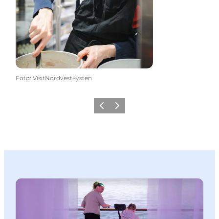
Foto
:
VisitNordvestkysten
Forrige
Næste