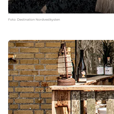
Foto
:
Destination Nordvestkysten