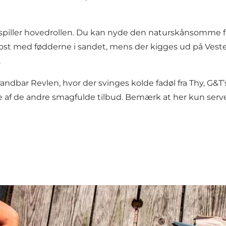
der spiller hovedrollen. Du kan nyde den naturskånsomme 
kost med fødderne i sandet, mens der kigges ud på Veste
.
ar Revlen, hvor der svinges kolde fadøl fra Thy, G&T’s og
 af de andre smagfulde tilbud. Bemærk at her kun server