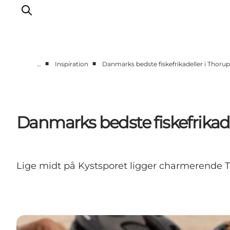
■
■
…
Inspiration
Danmarks bedste fiskefrikadeller i Thoru
Feriesteder
Inspiration
Handicapvenlig ferie
Danmarks bedste fiskefrikad
Events
Overnatning
Planlæg din ferie
Lige midt på Kystsporet ligger charmerende T