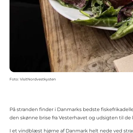
Foto
:
VisitNordvestkysten
På stranden finder i Danmarks bedste fiskefrikadelle
den skønne brise fra Vesterhavet og udsigten til de 
I et vindblæst hjørne af Danmark helt nede ved st