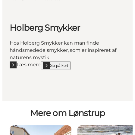
Holberg Smykker
Hos Holberg Smykker kan man finde
håndsmedede smykker, som er inspireret af
naturens mystik.
Læs mere
Se på kort
Læs mere "Holberg Smykker"
show Holberg Smykker on_map
Mere om Lønstrup