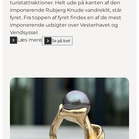
turistattraktioner. Helt ude på kanten af den
imponerende Rubjerg Knude vandreklit, står
fyret. Fra toppen af fyret findes en af de mest
imponerende udsigter over Vesterhavet og
Vendsyssel.
Læs mere
Se på kort
Læs mere "Rubjerg Knude"
show Rubjerg Knude on_map