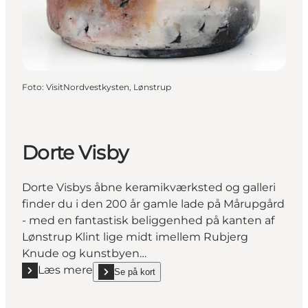
Foto
:
VisitNordvestkysten, Lønstrup
Dorte Visby
Dorte Visbys åbne keramikværksted og galleri
finder du i den 200 år gamle lade på Mårupgård
- med en fantastisk beliggenhed på kanten af
Lønstrup Klint lige midt imellem Rubjerg
Knude og kunstbyen…
Læs mere
Se på kort
Læs mere "Dorte Visby"
show Dorte Visby on_map