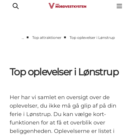
■
■
…
Top attraktioner
Top oplevelser i Lønstrup
Feriesteder
Inspiration
Handicapvenlig ferie
Top oplevelser i Lønstrup
Events
Overnatning
Planlæg din ferie
Her har vi samlet en oversigt over de
oplevelser, du ikke må gå glip af på din
ferie i Lønstrup. Du kan vælge kort-
funktionen for at få et overblik over
beliggenheden. Oplevelserne er listet i