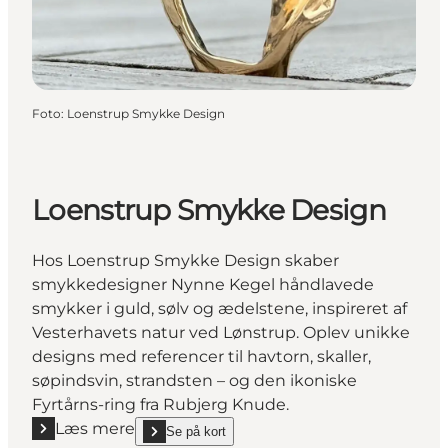
Foto
:
Loenstrup Smykke Design
Loenstrup Smykke Design
Hos Loenstrup Smykke Design skaber
smykkedesigner Nynne Kegel håndlavede
smykker i guld, sølv og ædelstene, inspireret af
Vesterhavets natur ved Lønstrup. Oplev unikke
designs med referencer til havtorn, skaller,
søpindsvin, strandsten – og den ikoniske
Fyrtårns-ring fra Rubjerg Knude.
Læs mere
Se på kort
Læs mere "Loenstrup Smykke Design"
show Loenstrup Smykke Design on_map