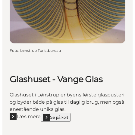
Foto
:
Lønstrup Turistbureau
Glashuset - Vange Glas
Glashuset i Lønstrup er byens første glaspusteri
og byder både på glas til daglig brug, men også
enestående unika glas.
Læs mere
Se på kort
Læs mere "Glashuset - Vange Glas"
show Glashuset - Vange Glas on_map