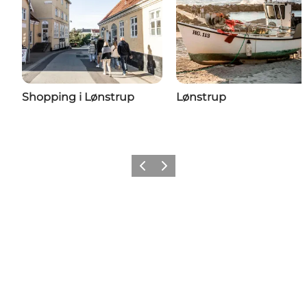
Shopping i Lønstrup
Lønstrup
Forrige
Næste
Få lidt Nordvestkysten i dit feed