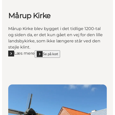
Mårup Kirke
Mårup Kirke blev bygget i det tidlige 1200-tal
og siden da, er det kun gået en vej for den lille
landsbykirke, som ikke længere står ved den
stejle klint.
Læs mere
Se på kort
Læs mere "Mårup Kirke"
show Mårup Kirke on_map