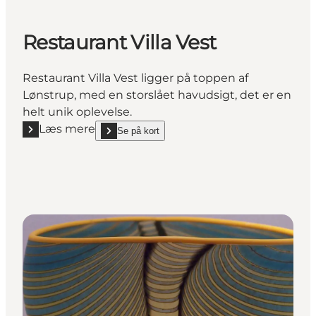
Restaurant Villa Vest
Restaurant Villa Vest ligger på toppen af
Lønstrup, med en storslået havudsigt, det er en
helt unik oplevelse.
Læs mere
Se på kort
Læs mere "Restaurant Villa Vest"
show Restaurant Villa Vest on_map