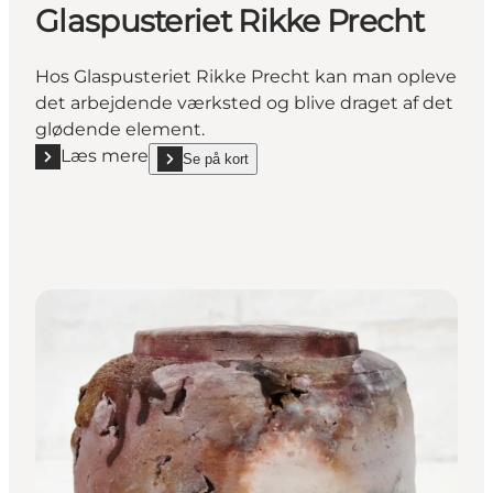
Glaspusteriet Rikke Precht
Hos Glaspusteriet Rikke Precht kan man opleve
det arbejdende værksted og blive draget af det
glødende element.
Læs mere
Se på kort
Læs mere "Glaspusteriet Rikke Precht"
show Glaspusteriet Rikke Precht on_map