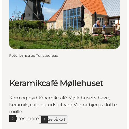
Foto
:
Lønstrup Turistbureau
Keramikcafé Møllehuset
Kom og nyd Keramikcafé Møllehusets have,
keramik, cafe og udsigt ved Vennebjergs flotte
mølle.
Læs mere
Se på kort
Læs mere "Keramikcafé Møllehuset"
show Keramikcafé Møllehuset on_map