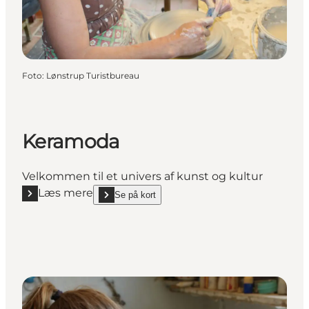
Foto
:
Lønstrup Turistbureau
Keramoda
Velkommen til et univers af kunst og kultur
Læs mere
Se på kort
Læs mere "Keramoda"
show Keramoda on_map