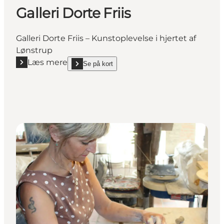
Galleri Dorte Friis
Galleri Dorte Friis – Kunstoplevelse i hjertet af
Lønstrup
Læs mere
Se på kort
Læs mere "Galleri Dorte Friis"
show Galleri Dorte Friis on_map