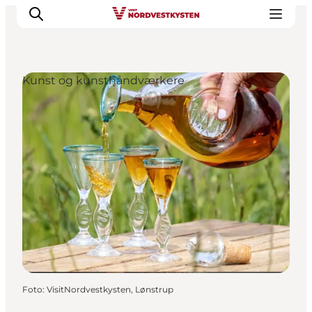
Kunst og kunsthåndværkere
Feriesteder
Inspiration
Handicapvenlig ferie
Events
Overnatning
Planlæg din ferie
Foto
:
VisitNordvestkysten, Lønstrup