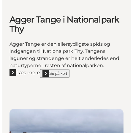
Agger Tange i Nationalpark
Thy
Agger Tange er den allersydligste spids og
indgangen til Nationalpark Thy. Tangens
laguner og strandenge er helt anderledes end
naturtyperne i resten af nationalparken.
Læs mere
Se på kort
Læs mere "Agger Tange i Nationalpark Thy"
show Agger Tange i Nationalpark Thy on_map