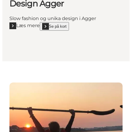
Design Agger
Slow fashion og unika design i Agger
Læs mere
Se på kort
Læs mere "Design Agger"
show Design Agger on_map
Se flere aktiviteter i Thy