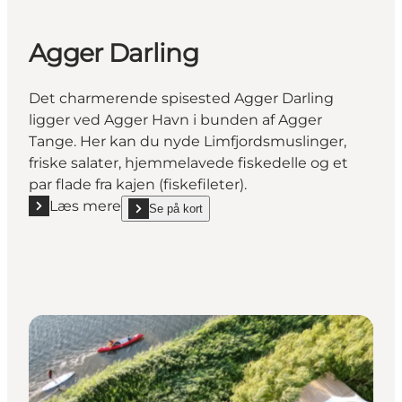
Agger Darling
Det charmerende spisested Agger Darling
ligger ved Agger Havn i bunden af Agger
Tange. Her kan du nyde Limfjordsmuslinger,
friske salater, hjemmelavede fiskedelle og et
par flade fra kajen (fiskefileter).
Læs mere
Se på kort
Læs mere "Agger Darling"
show Agger Darling on_map