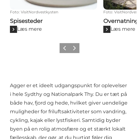
Foto
:
VisitNordvestkysten
Foto
:
VisitNordves
Spisesteder
Overnatning
Læs mere
Læs mere
Forrige
Næste
Agger er et ideelt udgangspunkt for oplevelser
i hele Sydthy og Nationalpark Thy. Du er tæt på
både hav, fjord og hede, hvilket giver uendelige
muligheder for friluftsaktiviteter som vandring,
cykling, kajak eller lystfiskeri. Samtidig byder
byen på en rolig atmosfære og et stærkt lokalt
fællesskab, der gør, at du hurtigt føler dig