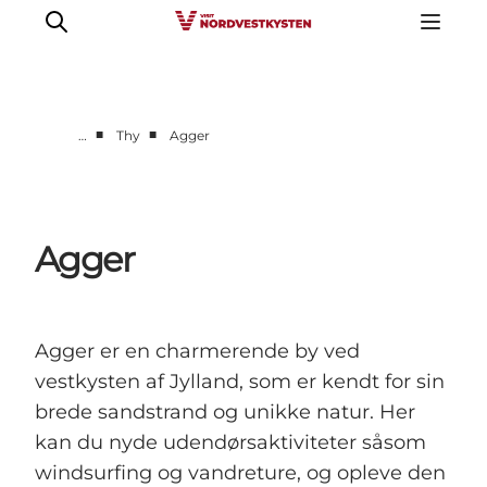
■
■
…
Thy
Agger
Feriesteder
Inspiration
Handicapvenlig ferie
Agger
Events
Overnatning
Planlæg din ferie
Agger er en charmerende by ved
vestkysten af Jylland, som er kendt for sin
brede sandstrand og unikke natur. Her
kan du nyde udendørsaktiviteter såsom
windsurfing og vandreture, og opleve den