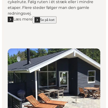
cykelrute. Følg ruten i ét stræk eller i mindre
etaper. Flere steder følger man den gamle
redningsvej.
Læs mere
Se på kort
Læs mere "Vestkyststien Agger - Bulbjerg, National
show Vestkyststien Agger - Bulbjerg, Nationalpark 