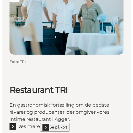
Foto
:
TRI
Restaurant TRI
En gastronomisk fortælling om de bedste
råvarer og producenter, der omgiver vores
intime restaurant i Agger.
Læs mere
Se på kort
Læs mere "Restaurant TRI"
show Restaurant TRI on_map