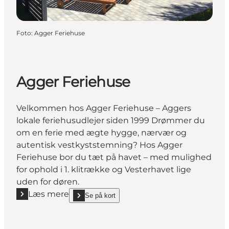
Foto
:
Agger Feriehuse
Agger Feriehuse
Velkommen hos Agger Feriehuse – Aggers
lokale feriehusudlejer siden 1999 Drømmer du
om en ferie med ægte hygge, nærvær og
autentisk vestkyststemning? Hos Agger
Feriehuse bor du tæt på havet – med mulighed
for ophold i 1. klitrække og Vesterhavet lige
uden for døren.
Læs mere
Se på kort
Læs mere "Agger Feriehuse"
show Agger Feriehuse on_map