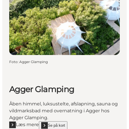
Foto
:
Agger Glamping
Agger Glamping
Åben himmel, luksustelte, afslapning, sauna og
vildmarksbad med overnatning i Agger hos
Agger Glamping.
Læs mere
Se på kort
Læs mere "Agger Glamping"
show Agger Glamping on_map