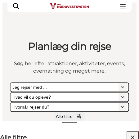
Planlæg din rejse
Feriesteder
Inspiration
Søg her efter attraktioner, aktiviteter, events,
Handicapvenlig ferie
overnatning og meget mere.
Events
Overnatning
Jeg rejser med ...
Planlæg din ferie
Hvad vil du opleve?
Hvornår rejser du?
Alle filtre
Jeg rejser med ...
Hvad vil du opleve?
Hvornår rejser du?
Alle filtre