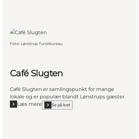
Foto
:
Lønstrup Turistbureau
Café Slugten
Café Slugten er samlingspunkt for mange
lokale og er populær blandt Lønstrups gæster.
Læs mere
Se på kort
Læs mere "Café Slugten"
show Café Slugten on_map