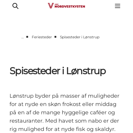
■
■
…
Feriesteder
Spisesteder i Lønstrup
Feriesteder
Inspiration
Handicapvenlig ferie
Spisesteder i Lønstrup
Events
Overnatning
Planlæg din ferie
Lønstrup byder på masser af muligheder
for at nyde en skøn frokost eller middag
på en af de mange hyggelige caféer og
restauranter. Med havet som nabo er der
rig mulighed for at nyde fisk og skaldyr.