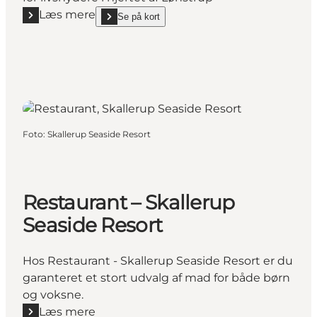
Læs mere
Se på kort
Læs mere "Den Blå Café - Lønstrup"
show Den Blå Café - Lønstrup on_map
Foto
:
Skallerup Seaside Resort
Restaurant – Skallerup
Seaside Resort
Hos Restaurant - Skallerup Seaside Resort er du
garanteret et stort udvalg af mad for både børn
og voksne.
Læs mere