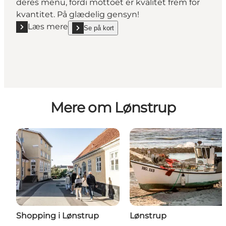
deres menu, fordi mottoet er kvalitet frem for
kvantitet. På glædelig gensyn!
Læs mere
Se på kort
Læs mere "Café Karlsson"
show Café Karlsson on_map
Mere om Lønstrup
Shopping i Lønstrup
Lønstrup