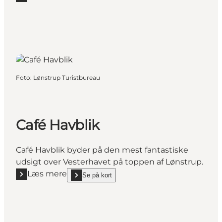
Læs mere "Restaurant – Skallerup Seaside Resort"
Foto
:
Lønstrup Turistbureau
Café Havblik
Café Havblik byder på den mest fantastiske
udsigt over Vesterhavet på toppen af Lønstrup.
Læs mere
Se på kort
Læs mere "Café Havblik"
show Café Havblik on_map