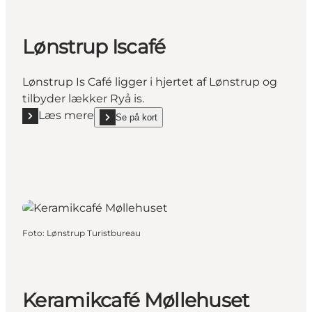
Lønstrup Iscafé
Lønstrup Is Café ligger i hjertet af Lønstrup og
tilbyder lækker Ryå is.
Læs mere
Se på kort
Læs mere "Lønstrup Iscafé"
show Lønstrup Iscafé on_map
Foto
:
Lønstrup Turistbureau
Keramikcafé Møllehuset