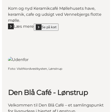
Kom og nyd Keramikcafé Møllehusets have,
keramik, cafe og udsigt ved Vennebjergs flotte
mølle.
Læs mere
Se på kort
Læs mere "Keramikcafé Møllehuset"
show Keramikcafé Møllehuset on_map
Foto
:
VisitNordvestkysten, Lønstrup
Den Blå Café - Lønstrup
Velkommen til Den Blå Café – et samlingspunkt
for livsnydere i hjertet af Lønstrup