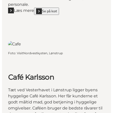
personale.
Læs mere
Se på kort
Læs mere "Cafe Klitgaarden"
show Cafe Klitgaarden on_map
Foto
:
VisitNordvestkysten, Lønstrup
Café Karlsson
Tæt ved Vesterhavet i Lønstrup ligger byens
hyggelige Café Karlsson. Her får kunderne et
godt måltid mad, god betjening i hyggelige
omgivelser. Caféen bruger de bedste råvarer til