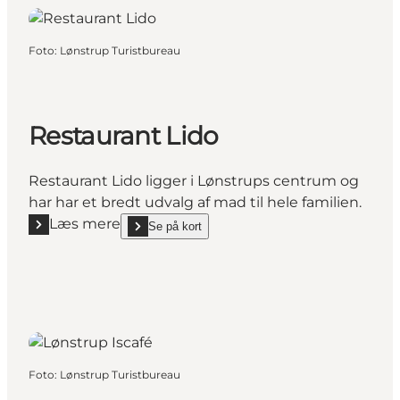
Foto
:
Lønstrup Turistbureau
Restaurant Lido
Restaurant Lido ligger i Lønstrups centrum og
har har et bredt udvalg af mad til hele familien.
Læs mere
Se på kort
Læs mere "Restaurant Lido"
show Restaurant Lido on_map
Foto
:
Lønstrup Turistbureau