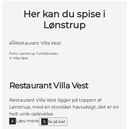
Her kan du spise i
Lønstrup
Foto
:
Lønstrup Turistbureau
©
Villa Vest
Restaurant Villa Vest
Restaurant Villa Vest ligger på toppen af
Lønstrup, med en storslået havudsigt, det er en
helt unik oplevelse.
Læs mere
Se på kort
Læs mere "Restaurant Villa Vest"
show Restaurant Villa Vest on_map