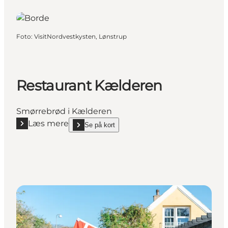
Foto
:
VisitNordvestkysten, Lønstrup
Restaurant Kælderen
Smørrebrød i Kælderen
Læs mere
Se på kort
Læs mere "Restaurant Kælderen"
show Restaurant Kælderen on_map