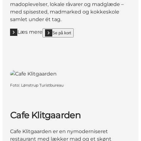
madoplevelser, lokale råvarer og madglæde –
med spisested, madmarked og kokkeskole
samlet under ét tag.
Læs mere
Se på kort
Læs mere "Lønstrup Madhus"
show Lønstrup Madhus on_map
Foto
:
Lønstrup Turistbureau
Cafe Klitgaarden
Cafe Klitgaarden er en nymoderniseret
restaurant med lækker mad og et skønt