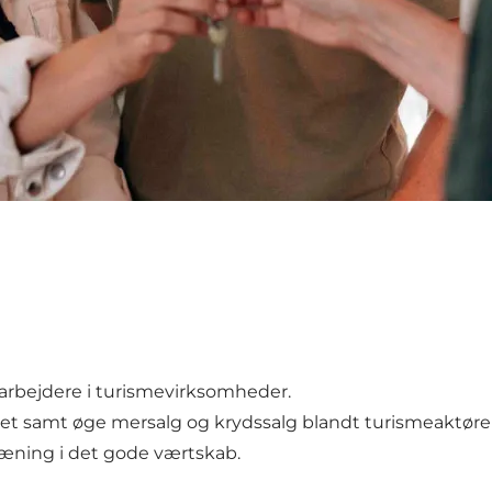
arbejdere i turismevirksomheder.
auet samt øge mersalg og krydssalg blandt turismeaktø
træning i det gode værtskab.