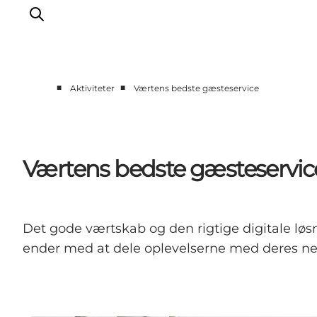
■
■
Aktiviteter
Værtens bedste gæsteservice
Erhverv
Nyheder
Kontakt
Værtens bedste gæsteservic
Presse
Det gode værtskab og den rigtige digitale løsn
ender med at dele oplevelserne med deres ne