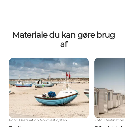
Materiale du kan gøre brug
af
Toolbox
Billeddatabas
Foto
:
Destination Nordvestkysten
Foto
:
Destination 