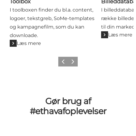
Toolbox
Billeddatab
I toolboxen finder du bl.a. content,
I billeddataba
logoer, tekstgreb, SoMe-templates
række billeder
og kampagnefilm, som du kan
til din marked
Læs mere
downloade.
Læs mere
Forrige
Næste
Gør brug af
#ethavafoplevelser