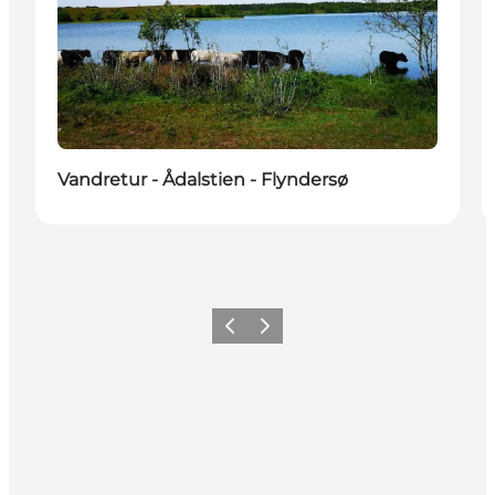
Vandretur - Ådalstien - Flyndersø
Forrige
Næste