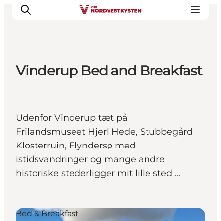
Vinderup Bed and Breakfast
Feriesteder
Inspiration
Handicapvenlig ferie
Udenfor Vinderup tæt på
Events
Frilandsmuseet Hjerl Hede, Stubbegård
Overnatning
Klosterruin, Flyndersø med
Planlæg din ferie
istidsvandringer og mange andre
historiske stederligger mit lille sted ...
Bed & Breakfast