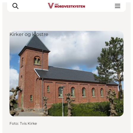
Kirker og klostre
Feriesteder
Inspiration
Handicapvenlig ferie
Events
Overnatning
Planlæg din ferie
Foto
:
Tvis Kirke