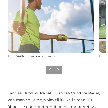
Foto
:
VisitNordvestkysten, Lemvig
Foto
:
Forrige
Næste
Tangsø Outdoor Padel I Tangsø Outdoor Padel,
kan man spille pay&play til 160kr. i timen. Er
åbne alle dage året rundt og har monteret lys,