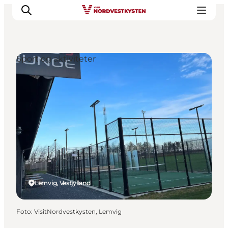
Sport og aktiviteter
Feriesteder
Inspiration
Handicapvenlig ferie
Events
Overnatning
Planlæg din ferie
Lemvig, Vestjylland
Foto
:
VisitNordvestkysten, Lemvig