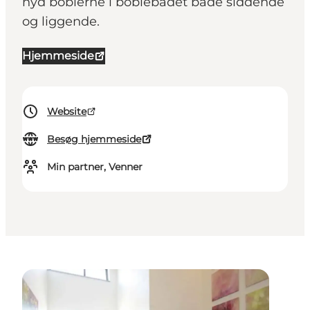
nyd boblerne i boblebadet både siddende
og liggende.
Hjemmeside
Website
Besøg hjemmeside
Min partner, Venner