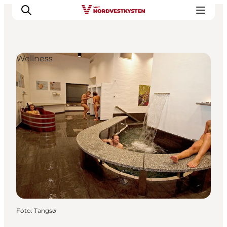
Wellness
Feriesteder
Inspiration
Handicapvenlig ferie
Events
Overnatning
Planlæg din ferie
Foto
:
Tangsø