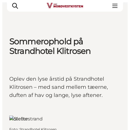
Sommerophold på
Feriesteder
Strandhotel Klitrosen
Inspiration
Handicapvenlig ferie
Events
Oplev den lyse årstid på Strandhotel
Overnatning
Klitrosen – med sand mellem tæerne,
Planlæg din ferie
duften af hav og lange, lyse aftener.
Hoteller
Foto
:
Strandhotel Klitrosen