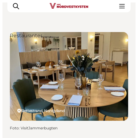
Restauranter
Feriesteder
Inspiration
Handicapvenlig ferie
Events
Overnatning
Planlæg din ferie
Slettestrand, Nordjylland
Foto
:
VisitJammerbugten