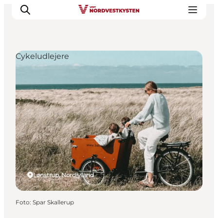
Cykeludlejere
Feriesteder
Inspiration
Handicapvenlig ferie
Events
Overnatning
Planlæg din ferie
Lønstrup, Nordjylland
Foto
:
Spar Skallerup