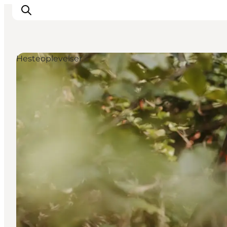
Hesteoplevelser
Feriesteder
Inspiration
Handicapvenlig ferie
Events
Overnatning
Planlæg din ferie