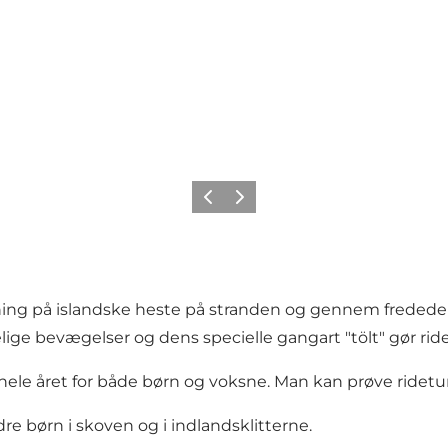
Forrige
Næste
ning på islandske heste på stranden og gennem fredede i
ge bevægelser og dens specielle gangart "tölt" gør ride
 hele året for både børn og voksne. Man kan prøve ridetur
e børn i skoven og i indlandsklitterne.