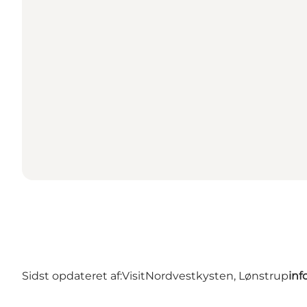
Sidst opdateret af:
VisitNordvestkysten, Lønstrup
inf