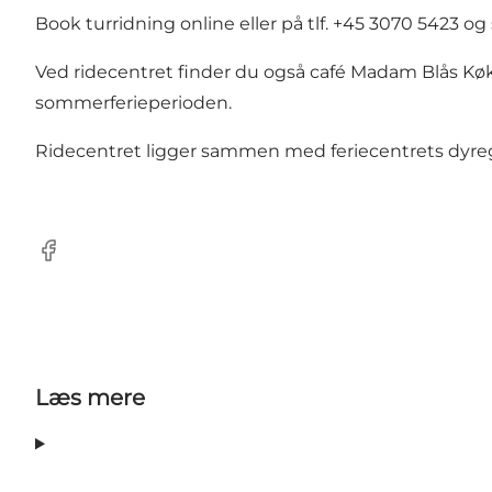
Book turridning online eller på tlf. +45 3070 5423 o
Ved ridecentret finder du også café Madam Blås Køk
sommerferieperioden.
Ridecentret ligger sammen med feriecentrets dyreg
Facebook
Læs mere