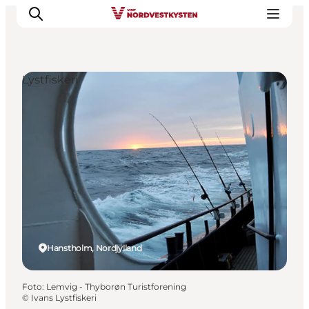
Lystfiskeri
Feriesteder
Inspiration
Handicapvenlig ferie
Events
Overnatning
Planlæg din ferie
Hanstholm, Nordjylland
Foto
:
Lemvig - Thyborøn Turistforening
©
Ivans Lystfiskeri