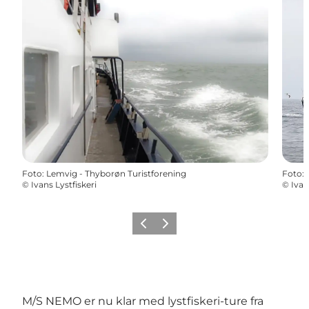
Foto
:
Lemvig - Thyborøn Turistforening
Foto
:
©
Ivans Lystfiskeri
©
Ivan
Forrige
Næste
M/S NEMO er nu klar med lystfiskeri-ture fra