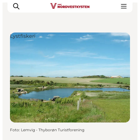
Lystfiskeri
Feriesteder
Inspiration
Handicapvenlig ferie
Events
Overnatning
Planlæg din ferie
Foto
:
Lemvig - Thyborøn Turistforening