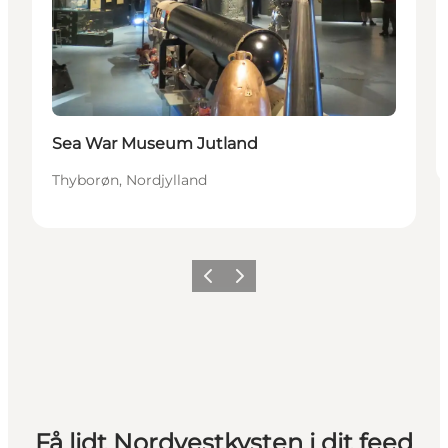
Sea War Museum Jutland
Thyborøn, Nordjylland
Forrige
Næste
Få lidt Nordvestkysten i dit feed