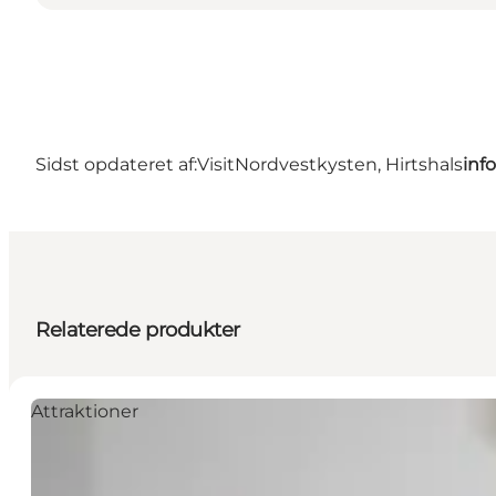
Sidst opdateret af:
VisitNordvestkysten, Hirtshals
inf
Relaterede produkter
Attraktioner