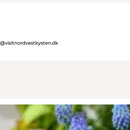
o@visitnordvestkysten.dk