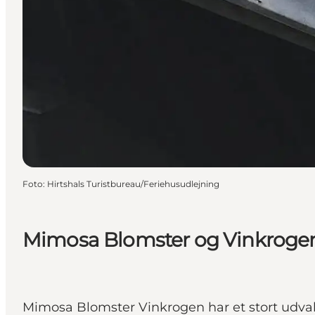
Foto
:
Hirtshals Turistbureau/Feriehusudlejning
Mimosa Blomster og Vinkroge
Mimosa Blomster Vinkrogen har et stort udval