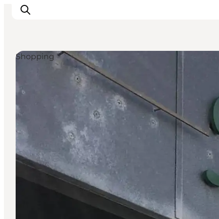
Shopping
Feriesteder
Inspiration
Handicapvenlig ferie
Events
Overnatning
Planlæg din ferie