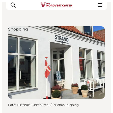
Shopping
Feriesteder
Inspiration
Handicapvenlig ferie
Events
Overnatning
Planlæg din ferie
Foto
:
Hirtshals Turistbureau/Feriehusudlejning