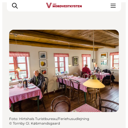
Cafeer
Feriesteder
Inspiration
Handicapvenlig ferie
Events
Overnatning
Planlæg din ferie
Foto
:
Hirtshals Turistbureau/Feriehusudlejning
©
Tornby Gl. Købmandsgaard