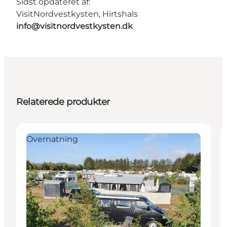
Sidst opdateret af:
VisitNordvestkysten, Hirtshals
info@visitnordvestkysten.dk
Relaterede produkter
Overnatning