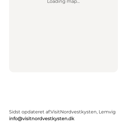
Loading map...
Sidst opdateret af:
VisitNordvestkysten, Lemvig
info@visitnordvestkysten.dk