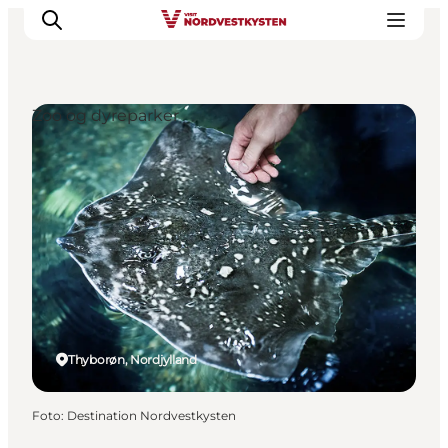
Zoo og dyreparker
Feriesteder
Inspiration
Handicapvenlig ferie
Events
Overnatning
Planlæg din ferie
Thyborøn, Nordjylland
Foto
:
Destination Nordvestkysten