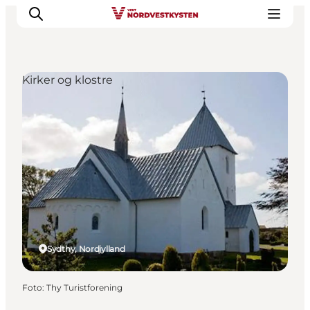
Kirker og klostre
Feriesteder
Inspiration
Handicapvenlig ferie
Events
Overnatning
Planlæg din ferie
Sydthy, Nordjylland
Foto
:
Thy Turistforening