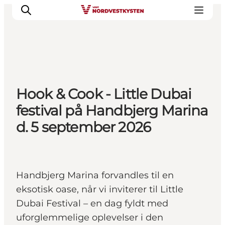
Feriesteder
Hook & Cook - Little Dubai
Inspiration
festival på Handbjerg Marina
Handicapvenlig ferie
d. 5 september 2026
Events
Overnatning
Planlæg din ferie
Handbjerg Marina forvandles til en
eksotisk oase, når vi inviterer til Little
Dubai Festival – en dag fyldt med
uforglemmelige oplevelser i den