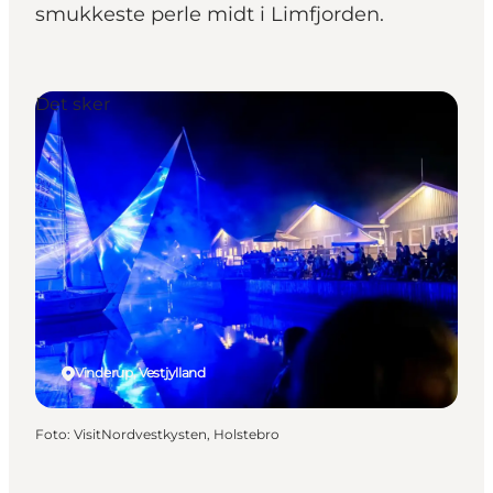
smukkeste perle midt i Limfjorden.
Det sker
Vinderup, Vestjylland
Foto
:
VisitNordvestkysten, Holstebro