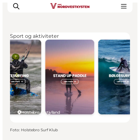
Sport og aktiviteter
Feriesteder
Inspiration
Handicapvenlig ferie
Events
Overnatning
Planlæg din ferie
Holstebro, Vestjylland
Foto
:
Holstebro Surf Klub