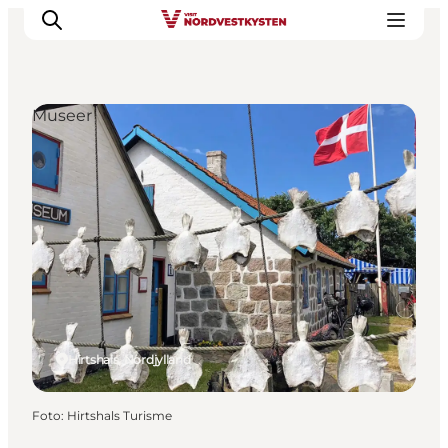
Museer
Feriesteder
Inspiration
Handicapvenlig ferie
Events
Overnatning
Planlæg din ferie
Hirtshals, Nordjylland
Foto
:
Hirtshals Turisme