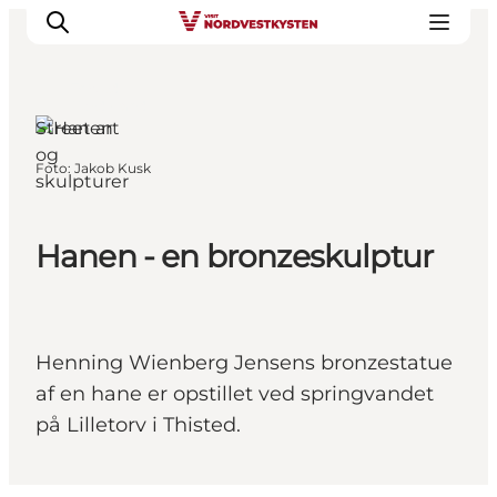
Thisted,
Nordjylland
Street art
og
Foto
:
Jakob Kusk
skulpturer
Feriesteder
Inspiration
Handicapvenlig ferie
Hanen - en bronzeskulptur
Events
Overnatning
Planlæg din ferie
Henning Wienberg Jensens bronzestatue
af en hane er opstillet ved springvandet
på Lilletorv i Thisted.