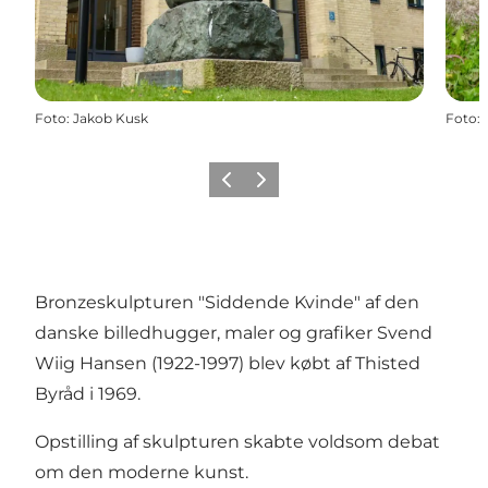
Foto
:
Jakob Kusk
Foto
:
Forrige
Næste
Bronzeskulpturen "Siddende Kvinde" af den
danske billedhugger, maler og grafiker Svend
Wiig Hansen (1922-1997) blev købt af Thisted
Byråd i 1969.
Opstilling af skulpturen skabte voldsom debat
om den moderne kunst.