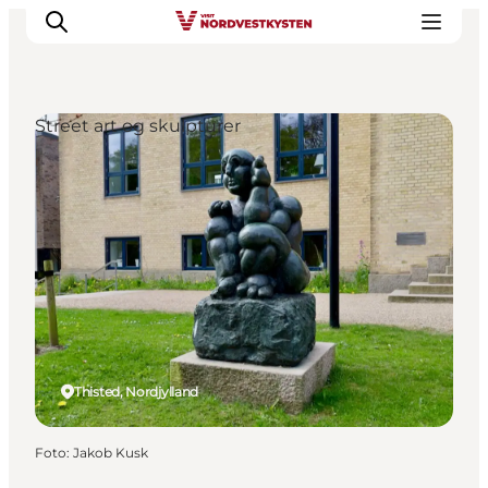
Street art og skulpturer
Feriesteder
Inspiration
Handicapvenlig ferie
Events
Overnatning
Planlæg din ferie
Thisted, Nordjylland
Foto
:
Jakob Kusk