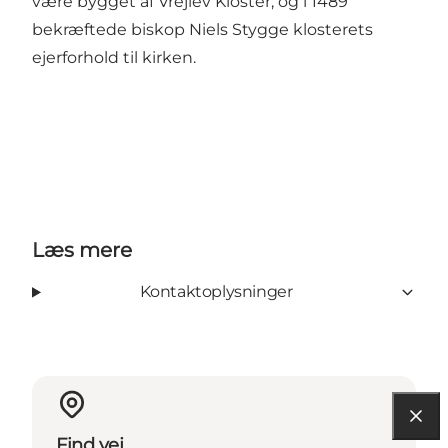
være bygget af Vrejlev Kloster, og i 1489
bekræftede biskop Niels Stygge klosterets
ejerforhold til kirken.
Læs mere
Kontaktoplysninger
Find vej