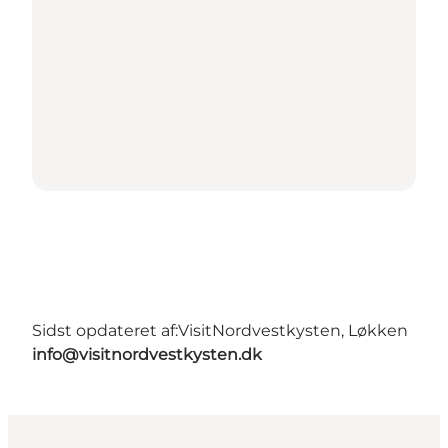
Sidst opdateret af:
VisitNordvestkysten, Løkken
info@visitnordvestkysten.dk