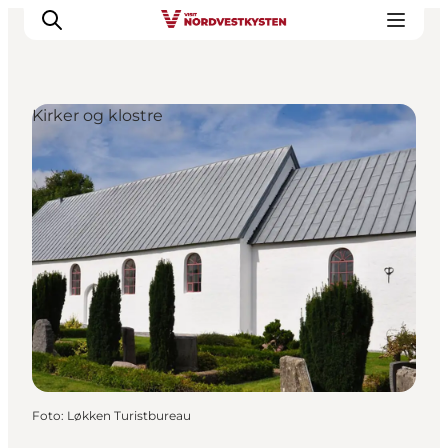
Kirker og klostre
Feriesteder
Inspiration
Handicapvenlig ferie
Events
Overnatning
Planlæg din ferie
Foto
:
Løkken Turistbureau