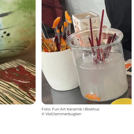
Foto
:
Fun Art Keramik i Blokhus
©
VisitJammerbugten