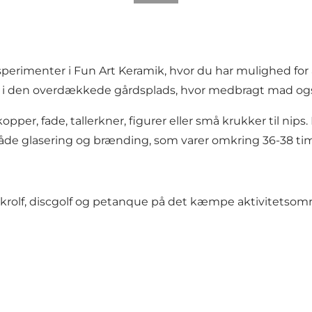
erimenter i Fun Art Keramik, hvor du har mulighed for at
t i den overdækkede gårdsplads, hvor medbragt mad og
pper, fade, tallerkner, figurer eller små krukker til nips.
både glasering og brænding, som varer omkring 36-38 time
 krolf, discgolf og petanque på det kæmpe aktivitetsomr