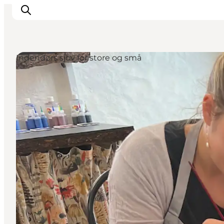
Indendørs sjov for store og små
Feriesteder
Inspiration
Handicapvenlig ferie
Events
Overnatning
Planlæg din ferie