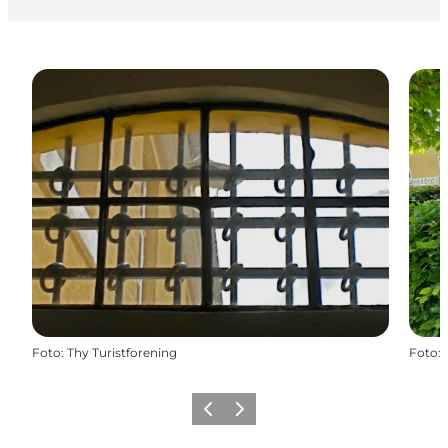
Foto
:
Thy Turistforening
Foto
:
Forrige
Næste