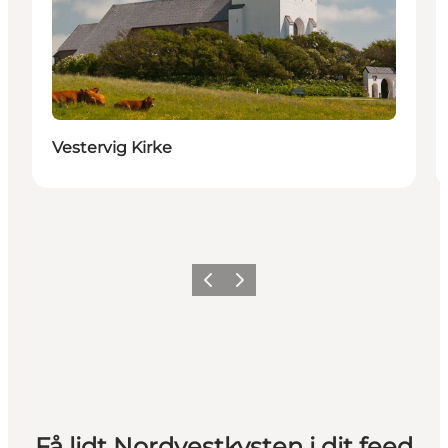
Vestervig Kirke
Forrige
Næste
Få lidt Nordvestkysten i dit feed