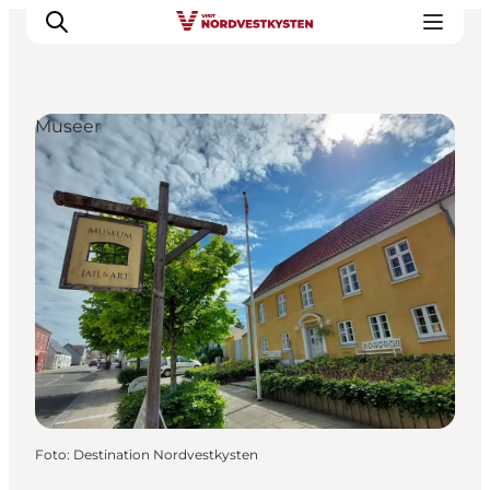
Museer
Feriesteder
Inspiration
Handicapvenlig ferie
Events
Overnatning
Planlæg din ferie
Foto
:
Destination Nordvestkysten