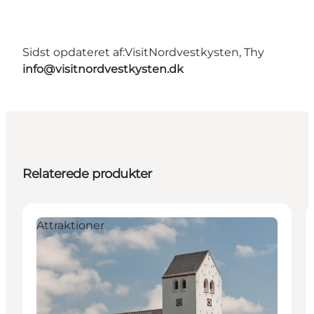
Sidst opdateret af:
VisitNordvestkysten, Thy
info@visitnordvestkysten.dk
Relaterede produkter
Attraktioner