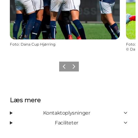
Foto
:
Dana Cup Hjørring
Foto
:
©
Dan
Forrige
Næste
Læs mere
Kontaktoplysninger
Faciliteter