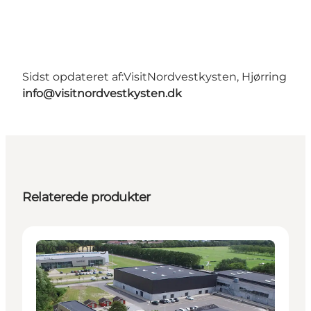
Sidst opdateret af:
VisitNordvestkysten, Hjørring
info@visitnordvestkysten.dk
Relaterede produkter
Overnatning