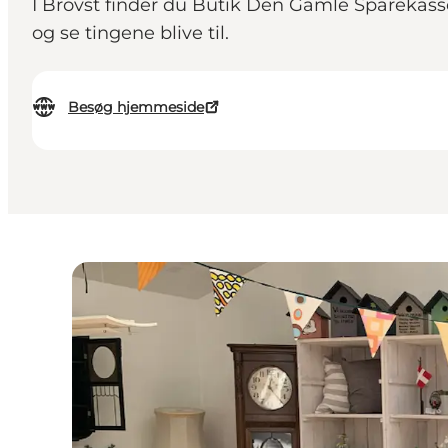
I Brovst finder du Butik Den Gamle Sparekas
og se tingene blive til.
Besøg hjemmeside