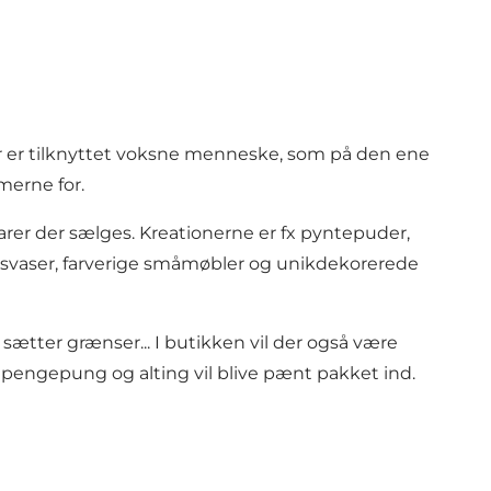
r er tilknyttet voksne menneske, som på den ene
merne for.
arer der sælges. Kreationerne er fx pyntepuder,
lasvaser, farverige småmøbler og unikdekorerede
sætter grænser... I butikken vil der også være
r pengepung og alting vil blive pænt pakket ind.