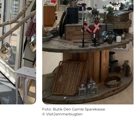
Foto
:
Butik Den Gamle Sparekasse
©
VisitJammerbugten