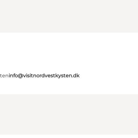
gten
info@visitnordvestkysten.dk