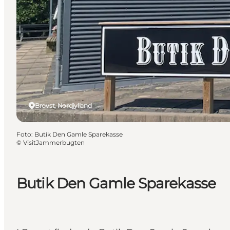
Brovst, Nordjylland
Foto
:
Butik Den Gamle Sparekasse
©
VisitJammerbugten
Butik Den Gamle Sparekasse