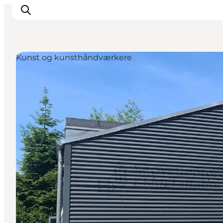
Kunst og kunsthåndværkere
Feriesteder
Inspiration
Handicapvenlig ferie
Events
Overnatning
Planlæg din ferie