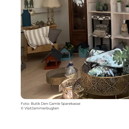
Foto
:
Butik Den Gamle Sparekasse
©
VisitJammerbugten