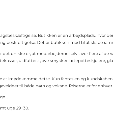
agsbeskæftigelse. Butikken er en arbejdsplads, hvor de
dsrig beskæftigelse. Det er butikken med til at skabe ram
det unikke er, at medarbejderne selv laver flere af de v
kasser, uldfutter, sjove smykker, urtepotteskjulere, g
 prøve at imødekomme dette. Kun fantasien og kundskaben 
 gaveideer til både børn og voksne. Priserne er for enhve
e ...
samt uge 29+30.