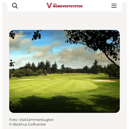
Golfbaner
Feriesteder
Inspiration
Handicapvenlig ferie
Events
Overnatning
Planlæg din ferie
Foto
:
VisitJammerbugten
©
Blokhus Golfcenter