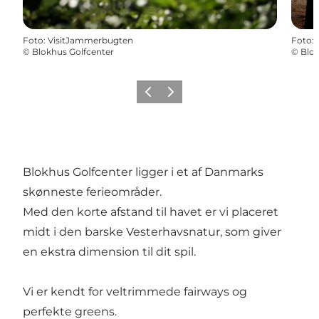
Foto
:
VisitJammerbugten
Foto
:
©
Blokhus Golfcenter
©
Blok
Forrige
Næste
Blokhus Golfcenter ligger i et af Danmarks
skønneste ferieområder.
Med den korte afstand til havet er vi placeret
midt i den barske Vesterhavsnatur, som giver
en ekstra dimension til dit spil.
Vi er kendt for veltrimmede fairways og
perfekte greens.