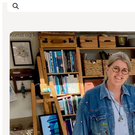
Kunst og kunsthåndværkere
Feriesteder
Inspiration
Handicapvenlig ferie
Events
Overnatning
Planlæg din ferie