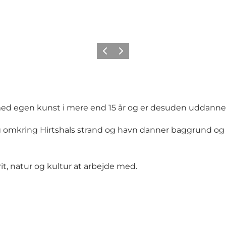
Forrige
Næste
 med egen kunst i mere end 15 år og er desuden uddanne
og omkring Hirtshals strand og havn danner baggrund og i
rit, natur og kultur at arbejde med.