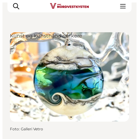
Kunst og kunsthåndværkere
Feriesteder
Inspiration
Handicapvenlig ferie
Events
Overnatning
Planlæg din ferie
Foto
:
Galleri Vetro